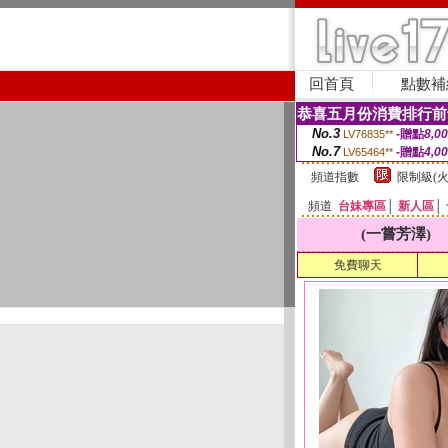
回首頁
點數補
恭喜五月份消費排行前
No.3
-贈點
8,0
LV76835**
No.7
-贈點
4,0
LV65464**
頻道指數
限制級(火
頻道
台妹專區
│
新人區
│
(一嘗芳澤)
免費聊天