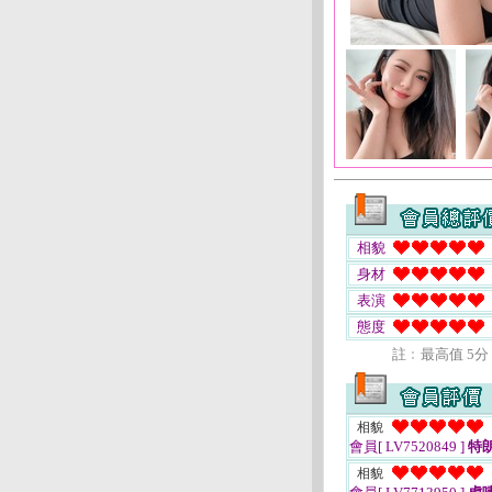
相貌
身材
表演
態度
註﹕最高值 5分
相貌
會員[ LV7520849 ]
特
相貌