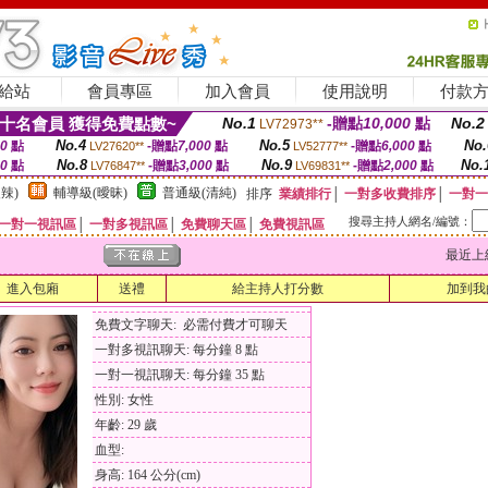
給站
會員專區
加入會員
使用說明
付款
十名會員 獲得免費點數~
No.1
-贈點
10,000
點
No.2
LV72973**
No.4
No.5
No.
00
點
-贈點
7,000
點
-贈點
6,000
點
LV27620**
LV52777**
No.8
No.9
No.
00
點
-贈點
3,000
點
-贈點
2,000
點
LV76847**
LV69831**
辣)
輔導級(曖昧)
普通級(清純)
排序
業績排行
│
一對多收費排序
│
一對一
搜尋主持人網名/編號：
一對一視訊區
│
一對多視訊區
│
免費聊天區
│
免費視訊區
最近上線時間
進入包廂
送禮
給主持人打分數
加到我
免費文字聊天: 必需付費才可聊天
一對多視訊聊天: 每分鐘 8 點
一對一視訊聊天: 每分鐘 35 點
性別: 女性
年齡: 29 歲
血型:
身高: 164 公分(cm)