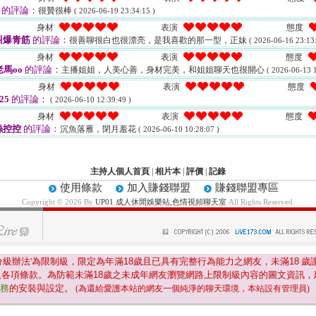
的評論：
很贊很棒
( 2026-06-19 23:34:15 )
身材
表演
態度
叫爆青筋
的評論：
很善聊很白也很漂亮，是我喜歡的那一型，正妹
( 2026-06-16 23:13:
身材
表演
態度
老馬oo
的評論：
主播姐姐，人美心善，身材完美，和姐姐聊天也很開心
( 2026-06-13 1
身材
表演
態度
25
的評論：
( 2026-06-10 12:39:49 )
身材
表演
態度
絲控控
的評論：
沉魚落雁，閉月羞花
( 2026-06-10 10:28:07 )
主持人個人首頁
|
相片本
|
評價
|
記錄
使用條款
加入賺錢聯盟
賺錢聯盟專區
Copyright © 2026 By
UP01 成人休閒娛樂站,色情視頻聊天室
All Rights Reserved.
分級辦法'為限制級，限定為年滿
18
歲且已具有完整行為能力之網友，未滿
18
歲
及各項條款。為防範未滿
18
歲之未成年網友瀏覽網路上限制級內容的圖文資訊，
服務
的安裝與設定。
(為還給愛護本站的網友一個純淨的聊天環境，本站設有管理員)