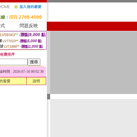
方式
問題反映
-贈點
9,000
點
LV59343**
6
-贈點
5,000
點
LV77023**
10
-贈點
1,000
點
LV71888**
收費排序
 : 2026-07-16 00:02:36
的最愛
說明