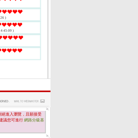
26 )
4:45:09 )
謝絕進入瀏覽，且願接受
建議您可進行
網路分級基