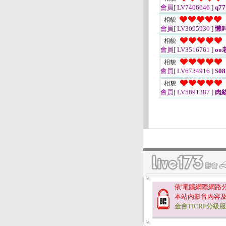
會員[ LV7406646 ]
q77
相貌
會員[ LV3095930 ]
懶
相貌
會員[ LV3516761 ]
oo
相貌
會員[ LV6734916 ]
S08
相貌
會員[ LV5891387 ]
肉
依'電腦網際網路
本站內影音內容
金會TICRF分級