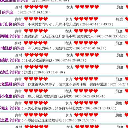
嘯風生生生
的評論：
讚
( 2026-07-12 13:48:46 )
身材
表演
態度
川
的評論：
( 2026-07-11 16:15:37 )
身材
表演
態度
豬打山豬
的評論：
不求與君同相守，只願伴君天涯路
( 2026-07-11 14:43:49 )
身材
表演
態度
勝唏噓
的評論：
顏質氣質一流玩起來狂野放蕩不羈 完美的女人
( 2026-07-07 23:00:22 )
身材
表演
態度
味地沉默
的評論：
今天可以力竭了，姐姐很給力
( 2026-07-05 01:16:07 )
身材
表演
態度
縫接軌
的評論：
活潑.又敬業的辣妹
( 2026-07-02 20:28:52 )
身材
表演
態度
色沙丘
的評論：
讚讚
( 2026-06-23 09:44:16 )
身材
表演
態度
上老濕雞
的評論：
妹妹被我玩壞掉了，請大家不要再使用，要好好愛護
( 2026-06-22 1
身材
表演
態度
級小色狼
的評論：
敢玩 易濕 禮物到位 玩到滿意
( 2026-06-22 09:10:41 )
身材
表演
態度
不粗去
的評論：
人美心善福利多多，請多好好關照美女
( 2026-06-21 13:43:45 )
身材
表演
態度
寞之星
的評論：
不墨跡自己進來體驗嘻嘻
( 2026-06-20 03:33:13 )
身材
表演
態度